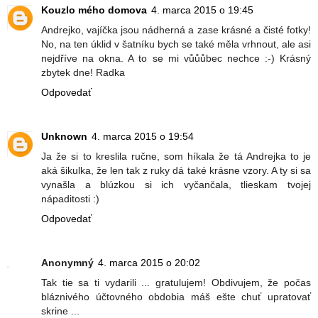
Kouzlo mého domova
4. marca 2015 o 19:45
Andrejko, vajíčka jsou nádherná a zase krásné a čisté fotky!
No, na ten úklid v šatníku bych se také měla vrhnout, ale asi
nejdříve na okna. A to se mi vůůůbec nechce :-) Krásný
zbytek dne! Radka
Odpovedať
Unknown
4. marca 2015 o 19:54
Ja že si to kreslila ručne, som híkala že tá Andrejka to je
aká šikulka, že len tak z ruky dá také krásne vzory. A ty si sa
vynašla a blúzkou si ich vyčančala, tlieskam tvojej
nápaditosti :)
Odpovedať
Anonymný
4. marca 2015 o 20:02
Tak tie sa ti vydarili ... gratulujem! Obdivujem, že počas
bláznivého účtovného obdobia máš ešte chuť upratovať
skrine ...