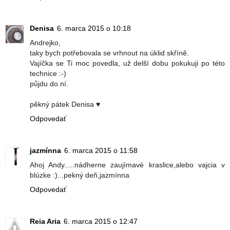
Denisa
6. marca 2015 o 10:18
Andrejko,
taky bych potřebovala se vrhnout na úklid skříně.
Vajíčka se Ti moc povedla, už delší dobu pokukuji po této
technice :-)
půjdu do ní.
pěkný pátek Denisa ♥
Odpovedať
jazmínna
6. marca 2015 o 11:58
Ahoj Andy.....nádherne zaujímavé kraslice,alebo vajcia v
blúzke :)...pekný deň,jazmínna
Odpovedať
Reia Aria
6. marca 2015 o 12:47