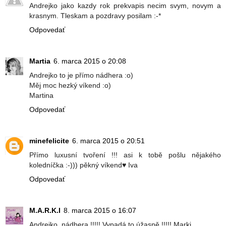
Andrejko jako kazdy rok prekvapis necim svym, novym a
krasnym. Tleskam a pozdravy posilam :-*
Odpovedať
Martia
6. marca 2015 o 20:08
Andrejko to je přímo nádhera :o)
Měj moc hezký víkend :o)
Martina
Odpovedať
minefelicite
6. marca 2015 o 20:51
Přímo luxusní tvoření !!! asi k tobě pošlu nějakého
koledníčka :-))) pěkný víkend♥ Iva
Odpovedať
M.A.R.K.I
8. marca 2015 o 16:07
Andrejko, nádhera !!!!! Vypadá to úžasně !!!!! Marki