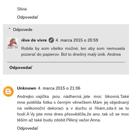
Silvia
Odpovedať
Odpovede
rêve de vivre
4. marca 2015 o 20:59
Robila by som všetko možné, len aby som nemusela
pozerať do papierov. Bol to dnešný malý únik. Andrea
Odpovedať
Unknown
4. marca 2015 o 21:06
Andrejko..vajíčka jsou nádherná..jste moc šikovná.Také
mne potěšila fotka s černým věnečkem.Mám jej objednaný
na velikonoční dekoraci a v duchu si říkám,zda-li se to
hodí.A Vy jste mne dnes přesvědčila,že ano..tak už se moc
těším až také budu zdobit.Pěkný večer.Anna.
Odpovedať