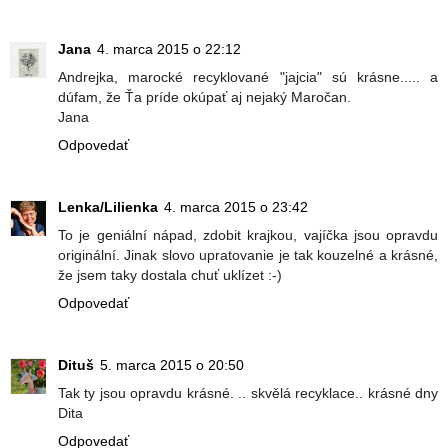
Jana
4. marca 2015 o 22:12
Andrejka, marocké recyklované "jajcia" sú krásne..... a
dúfam, že Ťa príde okúpať aj nejaký Maročan.
Jana
Odpovedať
Lenka/Lilienka
4. marca 2015 o 23:42
To je geniální nápad, zdobit krajkou, vajíčka jsou opravdu
originální. Jinak slovo upratovanie je tak kouzelné a krásné,
že jsem taky dostala chuť uklízet :-)
Odpovedať
Dituš
5. marca 2015 o 20:50
Tak ty jsou opravdu krásné. .. skvělá recyklace.. krásné dny
Dita
Odpovedať