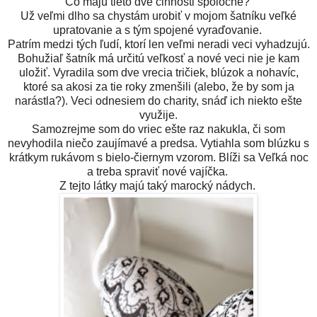
Čo majú tieto dve činnosti spoločné?
Už veľmi dlho sa chystám urobiť v mojom šatníku veľké
upratovanie a s tým spojené vyraďovanie.
Patrím medzi tých ľudí, ktorí len veľmi neradi veci vyhadzujú.
Bohužiaľ šatník má určitú veľkosť a nové veci nie je kam
uložiť. Vyradila som dve vrecia tričiek, blúzok a nohavíc,
ktoré sa akosi za tie roky zmenšili (alebo, že by som ja
narástla?). Veci odnesiem do charity, snáď ich niekto ešte
využije.
Samozrejme som do vriec ešte raz nakukla, či som
nevyhodila niečo zaujímavé a predsa. Vytiahla som blúzku s
krátkym rukávom s bielo-čiernym vzorom. Blíži sa Veľká noc
a treba spraviť nové vajíčka.
Z tejto látky majú taký marocký nádych.