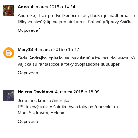
Anna
4. marca 2015 o 14:24
Andrejko, Tvá předvelikonoční recyklačka je nádherná :-)
Díky za skvělý tip na jarní dekoraci. Krásné přípravy Anička
Odpovedať
Mery13
4. marca 2015 o 15:47
Teda Andrejko oplatilo sa nakuknúť ešte raz do vreca :-)
vajíčka sú fantasticke a fotky dvojnásobne suuuuper.
Odpovedať
Helena Davidová
4. marca 2015 o 18:09
Jsou moc krásná Andrejko!
PS: takový úklid v šatníku bych taky potřebovala :o)
Moc tě zdravím, Helena
Odpovedať