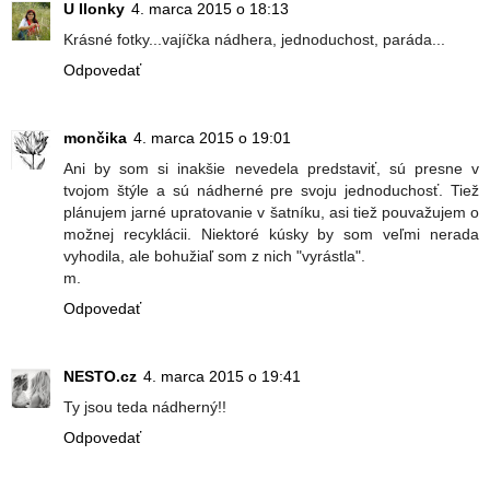
U Ilonky
4. marca 2015 o 18:13
Krásné fotky...vajíčka nádhera, jednoduchost, paráda...
Odpovedať
mončika
4. marca 2015 o 19:01
Ani by som si inakšie nevedela predstaviť, sú presne v
tvojom štýle a sú nádherné pre svoju jednoduchosť. Tiež
plánujem jarné upratovanie v šatníku, asi tiež pouvažujem o
možnej recyklácii. Niektoré kúsky by som veľmi nerada
vyhodila, ale bohužiaľ som z nich "vyrástla".
m.
Odpovedať
NESTO.cz
4. marca 2015 o 19:41
Ty jsou teda nádherný!!
Odpovedať